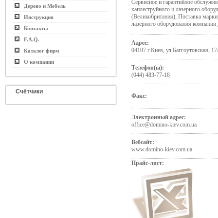
Сервисное и гарантийное обслужи
Дерево и Мебель
каплеструйного и лазерного обо
(Великобритания); Поставка марк
Инструкция
лазерного оборудования компани
Контакты
F.A.Q.
Адрес:
04107 г.Киев, ул.Баггоутовская, 17
Каталог фирм
О компании
Телефон(ы):
(044) 483-77-18
Счётчики
Факс:
Электронный адрес:
office@domino-kiev.com.ua
Вебсайт:
www.domino-kiev.com.ua
Прайс-лист: