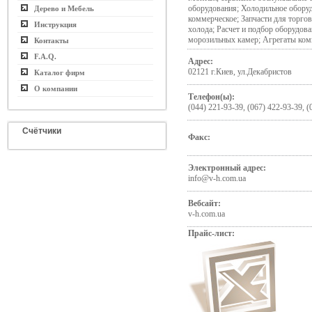
оборудования; Холодильное обору
Дерево и Мебель
коммерческое; Запчасти для торг
Инструкция
холода; Расчет и подбор оборудов
морозильных камер; Агрегаты ком
Контакты
F.A.Q.
Адрес:
02121 г.Киев, ул.Декабристов
Каталог фирм
О компании
Телефон(ы):
(044) 221-93-39, (067) 422-93-39, (
Счётчики
Факс:
Электронный адрес:
info@v-h.com.ua
Вебсайт:
v-h.com.ua
Прайс-лист: