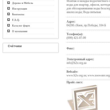
Монтаж и наладка водоочистного 
Дерево и Мебель
воды для квартир, офисов, коттед
для обеззараживания воды безх
Инструкция
анализ воды; Вода питьевая
Контакты
F.A.Q.
Адрес:
04208 г.Киев, пр.Победы, 104-Б
Каталог фирм
О компании
Телефон(ы):
(099) 421-07-09
Счётчики
Факс:
Электронный адрес:
info@h2o.org.ua
Вебсайт:
www.h2o.org.ua; www.zoowater.org
Прайс-лист: