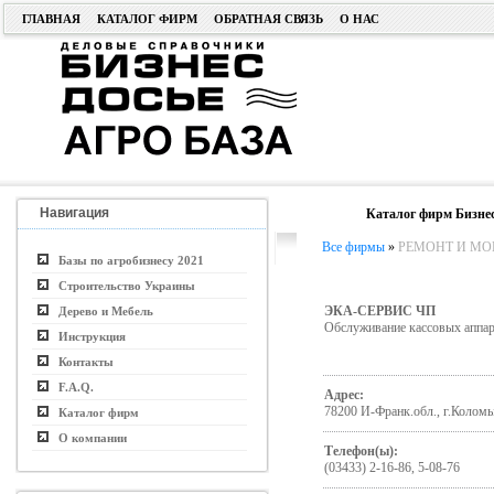
ГЛАВНАЯ
КАТАЛОГ ФИРМ
ОБРАТНАЯ СВЯЗЬ
О НАС
Навигация
Каталог фирм Бизнес
Все фирмы
»
РЕМОНТ И МО
Базы по агробизнесу 2021
Строительство Украины
ЭКА-СЕРВИС ЧП
Дерево и Мебель
Обслуживание кассовых аппара
Инструкция
Контакты
F.A.Q.
Адрес:
78200 И-Франк.обл., г.Коломыя
Каталог фирм
О компании
Телефон(ы):
(03433) 2-16-86, 5-08-76