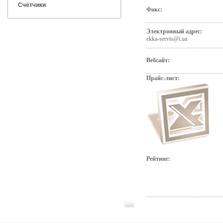
Счётчики
Факс:
Электронный адрес:
ekka-servis@i.ua
Вебсайт:
Прайс-лист:
Рейтинг: