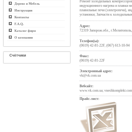
Ремонт холодильных компрессоров
Дерево и Мебель
индукционного нагрева и плавки м
плавильные печи (электропечи), и
Инструкция
установки; Запчасти к холодильн
Контакты
F.A.Q.
Адрес:
72319 Запорож.обл., г.Мелитополь,
Каталог фирм
О компании
Телефон(ы):
(0619) 42-81-22F, (067) 613-10-94
Счётчики
Факс:
(0619) 42-81-22F
Электронный адрес:
vk@vk.com.ua
Вебсайт:
www.vk.com.ua; vneshkomplekt.co
Прайс-лист: