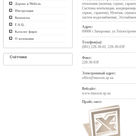
отопления (монтаж, сервис, гаран
Дерево и Мебель
Системы вентиляции, кондиционир
Инструкция
сервис, гарантия); Монтаж, сервис
систем водоснабжения; Эл/снабжен
Контакты
F.A.Q.
Адрес:
69008 г.Запорожье, ул.Теплостроев
Каталог фирм
О компании
Телефон(ы):
(061) 228-30-01, 228-30-03F
Счётчики
Факс:
228-30-03F
Электронный адрес:
office@musson.zp.ua
Вебсайт:
www.musson.zp.ua
Прайс-лист: