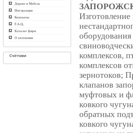
ЗАПОРОЖС
Дерево и Мебель
Инструкция
Изготовление 
Контакты
нестандартно
F.A.Q.
Каталог фирм
оборудования
О компании
свиноводческ
комплексов, п
Счётчики
комплексов от
зернотоков; 
клапанов зап
муфтовых и ф
ковкого чугун
обратных под
ковкого чугун