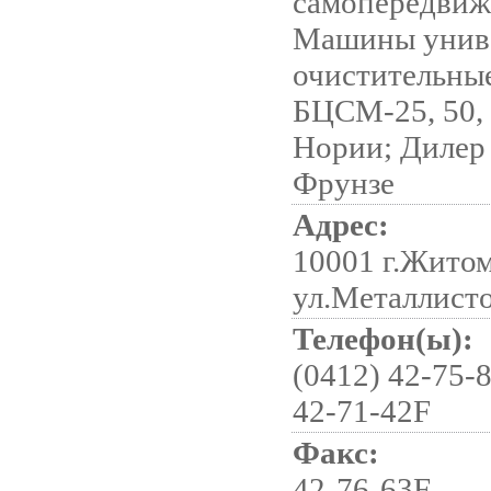
самопередвиж
Машины унив
очистительные
БЦСМ-25, 50, 
Нории; Дилер 
Фрунзе
Адрес:
10001 г.Жито
ул.Металлисто
Телефон(ы):
(0412) 42-75-8
42-71-42F
Факс:
42-76-63F