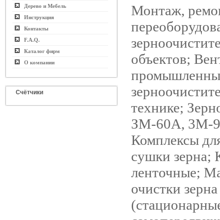
Монтаж, ремо
Дерево и Мебель
Инструкция
переоборудов
Контакты
зерноочистит
F.A.Q.
Каталог фирм
объектов; Ве
О компании
промышленные
зерноочистит
Счётчики
технике; Зерн
ЗМ-60А, 3М-9
Комплексы для
сушки зерна;
ленточные; М
очистки зерна
(стационарны