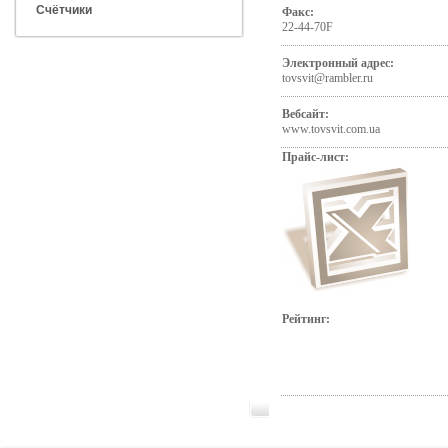
Счётчики
Факс:
22-44-70F
Электронный адрес:
tovsvit@rambler.ru
Вебсайт:
www.tovsvit.com.ua
Прайс-лист:
Рейтинг: