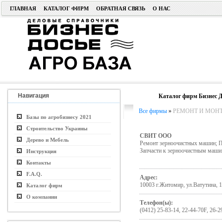
ГЛАВНАЯ
КАТАЛОГ ФИРМ
ОБРАТНАЯ СВЯЗЬ
О НАС
Навигация
Каталог фирм Бизнес Д
Все фирмы
»
РЕМОНТ И МОН
Базы по агробизнесу 2021
Строительство Украины
СВИТ ООО
Дерево и Мебель
Ремонт зерноочистных машин; Пу
Запчасти к зерноочистным маши
Инструкция
Контакты
F.A.Q.
Адрес:
10003 г.Житомир, ул.Ватутина, 
Каталог фирм
О компании
Телефон(ы):
(0412) 25-83-14, 22-44-70F, 26-2