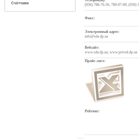
Телефон(ы):
Счётчики
(056) 788-76-56, 789-07-09, (050) 
Факс:
Электронный адрес:
info@sda.dp.ua
Вебсайт:
www.sda.dp.ua; www.privod.dp.ua
Прайс-лист:
Рейтинг: