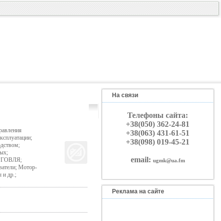
На связи
Телефоны сайта:
+38(050) 362-24-81
равления
+38(063) 431-61-51
ксплуатации;
+38(098) 019-45-21
одством;
ых;
email:
ОРГОВЛЯ;
ugmk@ua.fm
ватели; Мотор-
и др.;
Реклама на сайте