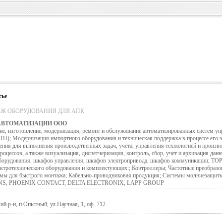
сье
Ж ОБОРУДОВАНИЯ ДЛЯ АПК
АВТОМАТИЗАЦИИ ООО
изготовление, модернизация, ремонт и обслуживание автоматизированных систем уп
ТП); Модернизация импортного оборудования и техническая поддержка в процессе его э
ния для выполнения производственных задач, учета, управления технологией и произв
оцессов, а также визуализация, диспетчеризация, контроль, сбор, учет и архивация данн
борудования, шкафов управления, шкафов электропривода, шкафов коммуникации; Т
лектротехнического оборудования и комплектующих:; Контроллеры; Частотные преобразо
мы для быстрого монтажа; Кабельно-проводниковая продукция; Системы молниезащиты 
MENS, PHOENIX CONTACT, DELTA ELECTRONIX, LAPP GROUP
й р-н, п.Опытный, ул.Научная, 1, оф. 712