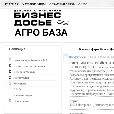
ГЛАВНАЯ
КАТАЛОГ ФИРМ
ОБРАТНАЯ СВЯЗЬ
О НАС
Навигация
Каталог фирм Бизнес До
Все фирмы
»
РЕМОНТ И МОНТА
Базы по агробизнесу 2021
СИСТЕМЫ И УСТРОЙСТВА 
Строительство Украины
ПРОИЗВОДСТВО; Проектирование, 
технологических процессов (АСУ 
Дерево и Мебель
Разработка программного обеспече
Инструкция
Автоматизация технологических пр
Производство электрощитового о
Контакты
Поставка со склада и под заказ э
F.A.Q.
редукторы; Серводвигатели; Клем
Представители продукции SIE
Каталог фирм
Адрес:
О компании
52071 Днепр.обл., Днепропетровски