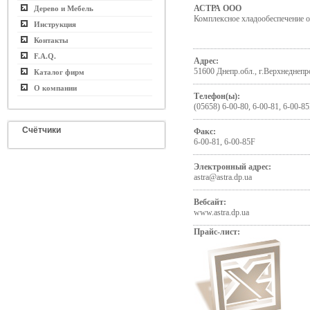
АСТРА ООО
Дерево и Мебель
Комплексное хладообеспечение 
Инструкция
Контакты
F.A.Q.
Адрес:
51600 Днепр.обл., г.Верхнеднепр
Каталог фирм
О компании
Телефон(ы):
(05658) 6-00-80, 6-00-81, 6-00-85
Счётчики
Факс:
6-00-81, 6-00-85F
Электронный адрес:
astra@astra.dp.ua
Вебсайт:
www.astra.dp.ua
Прайс-лист: