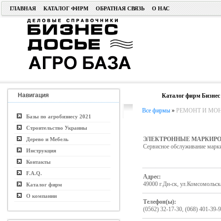
ГЛАВНАЯ
КАТАЛОГ ФИРМ
ОБРАТНАЯ СВЯЗЬ
О НАС
Навигация
Каталог фирм Бизнес
Все фирмы
»
РЕМОНТ И МО
Базы по агробизнесу 2021
Строительство Украины
ЭЛЕКТРОННЫЕ МАРКИР
Дерево и Мебель
Сервисное обслуживание марк
Инструкция
Контакты
F.A.Q.
Адрес:
49000 г.Дн-ск, ул.Комсомольска
Каталог фирм
О компании
Телефон(ы):
(0562) 32-17-30, (068) 401-39-