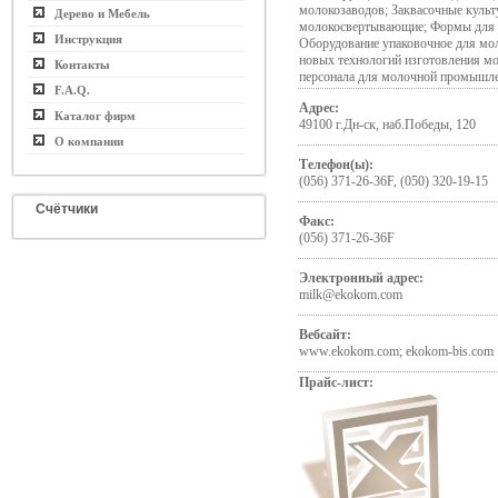
молокозаводов; Заквасочные куль
Дерево и Мебель
молокосвертывающие; Формы дл
Инструкция
Оборудование упаковочное для мо
новых технологий изготовления м
Контакты
персонала для молочной промышл
F.A.Q.
Адрес:
Каталог фирм
49100 г.Дн-ск, наб.Победы, 120
О компании
Телефон(ы):
(056) 371-26-36F, (050) 320-19-15
Счётчики
Факс:
(056) 371-26-36F
Электронный адрес:
milk@ekokom.com
Вебсайт:
www.ekokom.com; ekokom-bis.com
Прайс-лист: