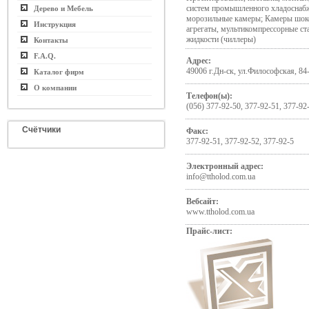
систем промышленного хладоснаб
Дерево и Мебель
морозильные камеры; Камеры шок
Инструкция
агрегаты, мультикомпрессорные ст
жидкости (чиллеры)
Контакты
F.A.Q.
Адрес:
49006 г.Дн-ск, ул.Философская, 84
Каталог фирм
О компании
Телефон(ы):
(056) 377-92-50, 377-92-51, 377-92
Счётчики
Факс:
377-92-51, 377-92-52, 377-92-5
Электронный адрес:
info@ttholod.com.ua
Вебсайт:
www.ttholod.com.ua
Прайс-лист: