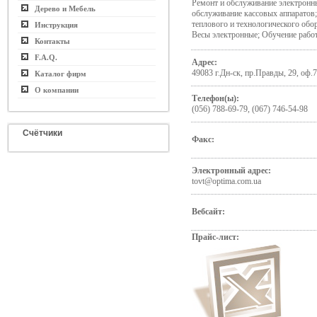
Ремонт и обслуживание электронны
Дерево и Мебель
обслуживание кассовых аппаратов
теплового и технологического обо
Инструкция
Весы электронные; Обучение работ
Контакты
F.A.Q.
Адрес:
49083 г.Дн-ск, пр.Правды, 29, оф.
Каталог фирм
О компании
Телефон(ы):
(056) 788-69-79, (067) 746-54-98
Счётчики
Факс:
Электронный адрес:
tovt@optima.com.ua
Вебсайт:
Прайс-лист: