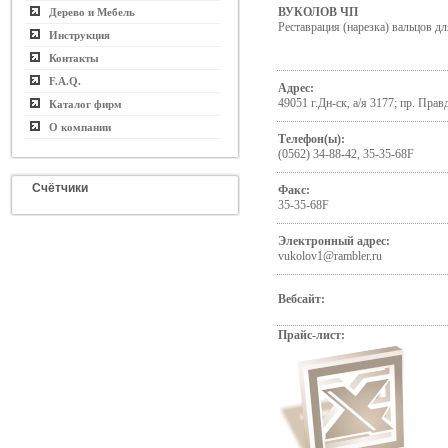
ВУКОЛОВ ЧП
Дерево и Мебель
Реставрация (нарезка) вальцов д
Инструкция
Контакты
F.A.Q.
Адрес:
49051 г.Дн-ск, а/я 3177; пр. Правд
Каталог фирм
О компании
Телефон(ы):
(0562) 34-88-42, 35-35-68F
Счётчики
Факс:
35-35-68F
Электронный адрес:
vukolov1@rambler.ru
Вебсайт:
Прайс-лист: