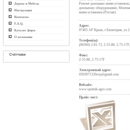
Ремонт доильных мини-установок;
Дерево и Мебель
доильному оборудованию; Монтаж
Инструкция
мини-установки (Россия)
Контакты
F.A.Q.
Адрес:
97405 АР Крым, г.Евпатория, ул.2
Каталог фирм
О компании
Телефон(ы):
(06569) 2-81-73, 2-55-80, 2-75-17F
Счётчики
Факс:
2-55-80, 2-75-17F
Электронный адрес:
0503971520evp@gmail.com
Вебсайт:
www.sputnik-agro.com
Прайс-лист: