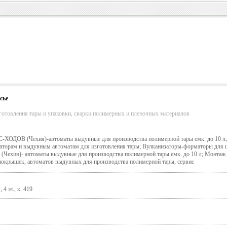
сье
готовления тары и упаковки, сварки полимерных и пленочных материалов
-ХОДОВ (Чехия)-автоматы выдувные для производства полимерной тары емк. до 10 л;
маторам и выдувным автоматам для изготовления тары; Вулканизаторы-форматоры для 
ехия)- автоматы выдувные для производства полимерной тары емк. до 10 л; Монтаж
покрышек, автоматов выдувных для производства полимерной тары, сервис
4 эт., к. 419