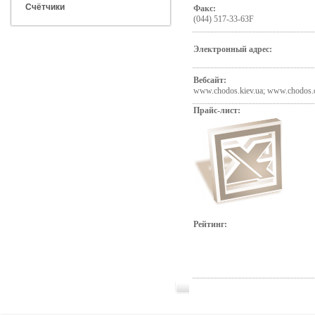
Счётчики
Факс:
(044) 517-33-63F
Электронный адрес:
Вебсайт:
www.chodos.kiev.ua; www.chodos.
Прайс-лист:
Рейтинг: