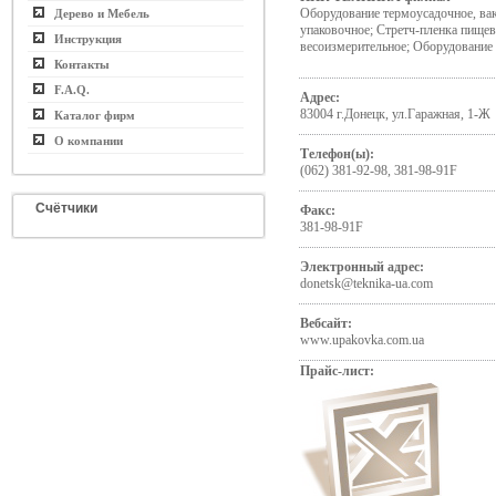
Оборудование термоусадочное, ва
Дерево и Мебель
упаковочное; Стретч-пленка пищ
Инструкция
весоизмерительное; Оборудовани
Контакты
F.A.Q.
Адрес:
83004 г.Донецк, ул.Гаражная, 1-Ж
Каталог фирм
О компании
Телефон(ы):
(062) 381-92-98, 381-98-91F
Счётчики
Факс:
381-98-91F
Электронный адрес:
donetsk@teknika-ua.com
Вебсайт:
www.upakovka.com.ua
Прайс-лист: