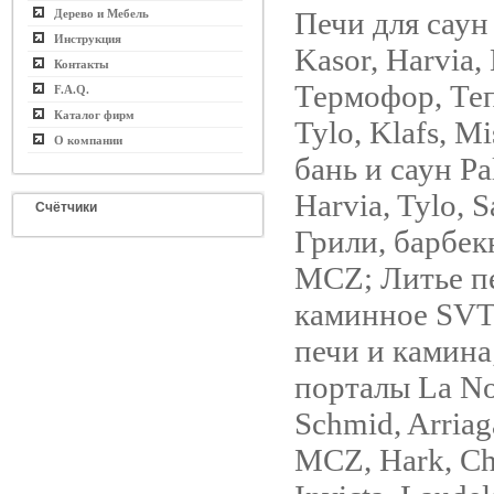
Печи для саун
Дерево и Мебель
Инструкция
Kasor, Harvia, 
Контакты
Термофор, Теп
F.A.Q.
Каталог фирм
Tylo, Klafs, M
О компании
бань и саун Pa
Harvia, Tylo, 
Счётчики
Грили, барбек
MCZ; Литье п
каминное SVT
печи и камина
порталы La No
Schmid, Arriag
MCZ, Hark, Ch