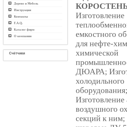
КОРОСТЕН
Дерево и Мебель
Инструкция
Изготовление
Контакты
теплообменно
F.A.Q.
Каталог фирм
емкостного о
О компании
для нефте-хи
химической
Счётчики
промышленнос
ДЮАРА; Изго
холодильного
оборудования
Изготовление 
воздушного о
секций к ним;