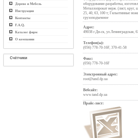
оборудование-разработка, изготовл
Дерево и Мебель
Металлопрокат нерж. (лист, круг, 
Инструкция
25, 40, 63, 100 т; Гильотинные но
грузоподъемное
Контакты
F.A.Q.
Адрес:
49038 г.Дн-ск, ул.Ленинградская, 6
Каталог фирм
О компании
Телефон(ы):
(056) 778-70-16F, 370-41-58
Счётчики
Факс:
(056) 778-70-16F
Электронный адрес:
root@tand.dp.ua
Вебсайт:
www.tand.dp.ua
Прайс-лист: