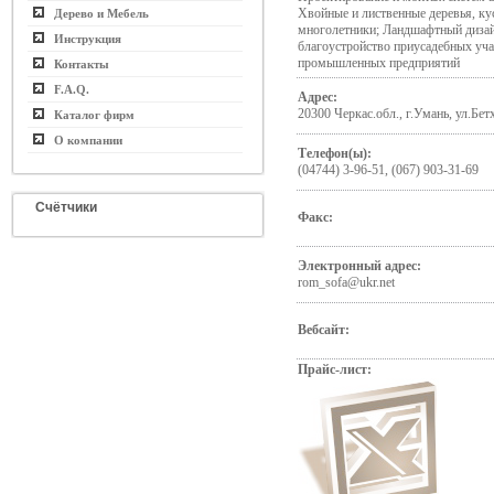
Хвойные и лиственные деревья, ку
Дерево и Мебель
многолетники; Ландшафтный дизай
Инструкция
благоустройство приусадебных уча
промышленных предприятий
Контакты
F.A.Q.
Адрес:
20300 Черкас.обл., г.Умань, ул.Бет
Каталог фирм
О компании
Телефон(ы):
(04744) 3-96-51, (067) 903-31-69
Счётчики
Факс:
Электронный адрес:
rom_sofa@ukr.net
Вебсайт:
Прайс-лист: