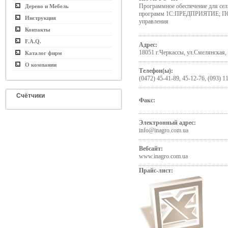
Программное обеспечение для сел
Дерево и Мебель
программ 1С:ПРЕДПРИЯТИЕ; ПО 
Инструкция
управления
Контакты
F.A.Q.
Адрес:
18051 г.Черкассы, ул.Смелянская, 
Каталог фирм
О компании
Телефон(ы):
(0472) 45-41-89, 45-12-76, (093) 1
Счётчики
Факс:
Электронный адрес:
info@inagro.com.ua
Вебсайт:
www.inagro.com.ua
Прайс-лист: