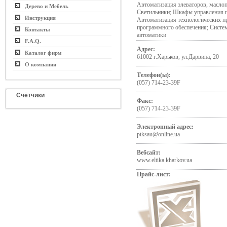
Автоматизация элеваторов, масло
Дерево и Мебель
Светильники; Шкафы управления под
Инструкция
Автоматизация технологических пр
программного обеспечения; Систе
Контакты
автоматики
F.A.Q.
Адрес:
Каталог фирм
61002 г.Харьков, ул.Дарвина, 20
О компании
Телефон(ы):
(057) 714-23-39F
Счётчики
Факс:
(057) 714-23-39F
Электронный адрес:
ptksau@online.ua
Вебсайт:
www.eltika.kharkov.ua
Прайс-лист: