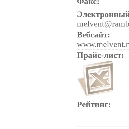
Факс:
Электронный
melvent@rambl
Вебсайт:
www.melvent.n
Прайс-лист:
Рейтинг: