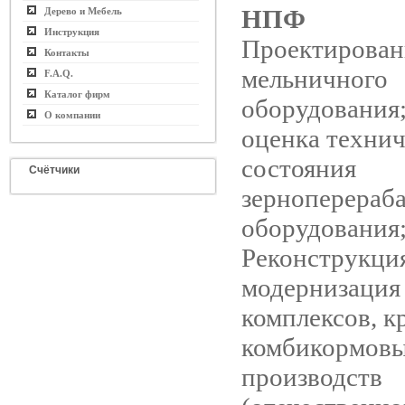
НПФ
Дерево и Мебель
Инструкция
Проектирован
Контакты
мельничного
F.A.Q.
Каталог фирм
оборудования;
О компании
оценка технич
состояния
Счётчики
зерноперераб
оборудования
Реконструкци
модернизация
комплексов, к
комбикормов
производств