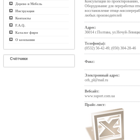
Консультации по проектированию,
Дерево и Мебель
Оборудование для переработки пти
восстановление птице-мясоперера
Инструкция
любых производителей
Контакты
F.A.Q.
Адрес:
36014 г.Полтава, ул.Нечуй-Левицко
Каталог фирм
О компании
Телефон(ы):
(0532) 56-42-49, (050) 304-28-46
Счётчики
Факс:
Электронный адрес:
ceh_pl@mail.ru
Вебсайт:
www.suport.com.ua
Прайс-лист: