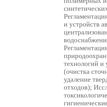
полимерных и
синтетических
Регламентаци
и устройств а
централизова
водоснабжени
Регламентаци
природоохра
технологий и 
(очистка сточ
удаление тве
отходов); Исс
токсикологиче
гигиенические