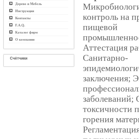
Микробиолог
Дерево и Мебель
Инструкция
контроль на п
Контакты
пищевой
F.A.Q.
Каталог фирм
промышленно
О компании
Аттестация ра
Санитарно-
Счётчики
эпидемиологи
заключения; Э
профессиона
заболеваний; 
токсичности 
горения матер
Регламентаци