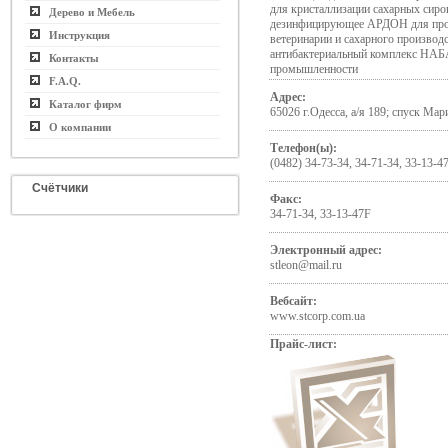
для кристаллизации сахарных сиро
Дерево и Мебель
дезинфицирующее АРДОН для про
Инструкция
ветеринарии и сахарного производ
антибактериальный комплекс НАБА
Контакты
промышленности
F.A.Q.
Адрес:
Каталог фирм
65026 г.Одесса, а/я 189; спуск Мар
О компании
Телефон(ы):
(0482) 34-73-34, 34-71-34, 33-13-47
Счётчики
Факс:
34-71-34, 33-13-47F
Электронный адрес:
stleon@mail.ru
Вебсайт:
www.stcorp.com.ua
Прайс-лист: