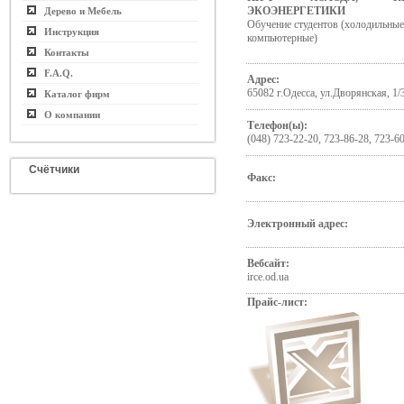
ЭКОЭНЕРГЕТИКИ
Дерево и Мебель
Обучение студентов (холодильные
Инструкция
компьютерные)
Контакты
F.A.Q.
Адрес:
65082 г.Одесса, ул.Дворянская, 1/
Каталог фирм
О компании
Телефон(ы):
(048) 723-22-20, 723-86-28, 723-6
Счётчики
Факс:
Электронный адрес:
Вебсайт:
irce.od.ua
Прайс-лист: