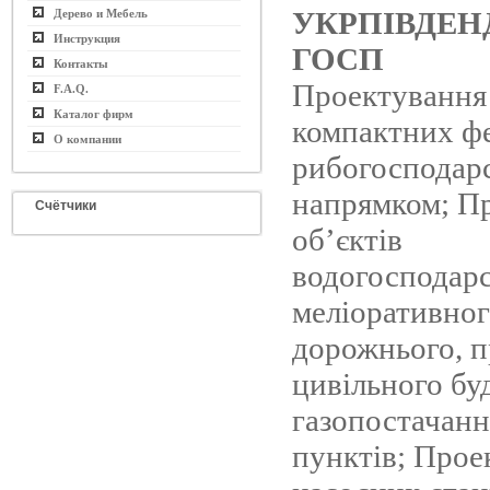
УКРПІВДЕН
Дерево и Мебель
Инструкция
ГОСП
Контакты
Проектування
F.A.Q.
Каталог фирм
компактних ф
О компании
рибогосподар
напрямком; П
Счётчики
об’єктів
водогосподарс
меліоративног
дорожнього, 
цивільного бу
газопостачанн
пунктів; Прое