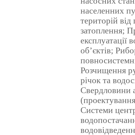
насосних стан
населенних пу
територій від 
затоплення; П
експлуатації 
об’єктів; Риб
повносистемн
Розчищення р
річок та водо
Свердловини а
(проектування
Системи центр
водопостачанн
водовідведен