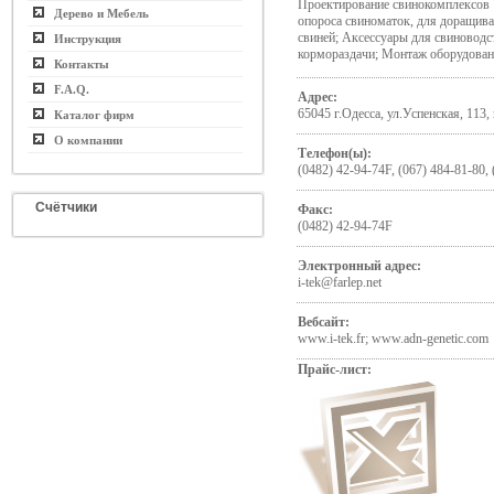
Проектирование свинокомплексов 
Дерево и Мебель
опороса свиноматок, для доращива
свиней; Аксессуары для свиноводс
Инструкция
кормораздачи; Монтаж оборудован
Контакты
F.A.Q.
Адрес:
65045 г.Одесса, ул.Успенская, 113, 
Каталог фирм
О компании
Телефон(ы):
(0482) 42-94-74F, (067) 484-81-80,
Счётчики
Факс:
(0482) 42-94-74F
Электронный адрес:
i-tek@farlep.net
Вебсайт:
www.i-tek.fr; www.adn-genetic.com
Прайс-лист: