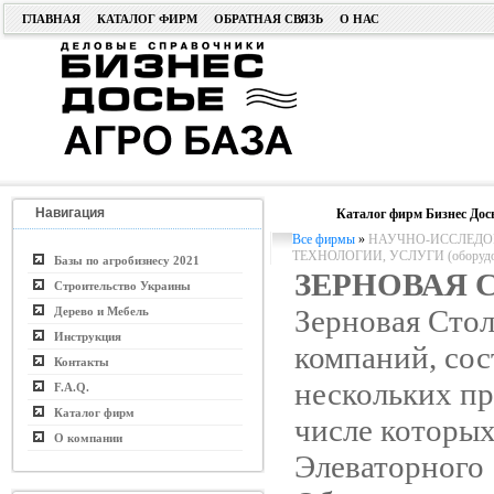
ГЛАВНАЯ
КАТАЛОГ ФИРМ
ОБРАТНАЯ СВЯЗЬ
О НАС
Навигация
Каталог фирм Бизнес Дос
Все фирмы
»
НАУЧНО-ИССЛЕДОВ
ТЕХНОЛОГИИ, УСЛУГИ (оборудо
Базы по агробизнесу 2021
ЗЕРНОВАЯ 
Строительство Украины
Зерновая Стол
Дерево и Мебель
Инструкция
компаний, сос
Контакты
нескольких пр
F.A.Q.
Каталог фирм
числе которы
О компании
Элеваторного