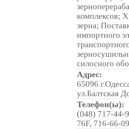
зерноперераб
комплексов; 
зерна; Постав
импортного эл
транспортного
зерносушильн
силосного об
Адрес:
65096 г.Одесс
ул.Балтская Д
Телефон(ы):
(048) 717-44-9
76F, 716-66-09