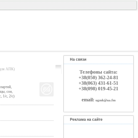
На связи
ля АПК)
Телефоны сайта:
+38(050) 362-24-81
+38(063) 431-61-51
партий,
+38(098) 019-45-21
цы, сои,
1/с, 2/с)
email:
ugmk@ua.fm
Реклама на сайте