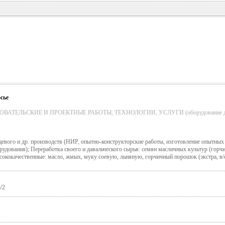
сье
АТЕЛЬСКИЕ И ПРОЕКТНЫЕ РАБОТЫ, ТЕХНОЛОГИИ, УСЛУГИ (оборудование д
евого и др. производств (НИР, опытно-конструкторские работы, изготовление опытных 
удования); Переработка своего и давальческого сырья: семян масличных культур (горчи
ысококачественные: масло, жмых, муку соевую, льняную, горчичный порошок (экстра, в/с, 
/2