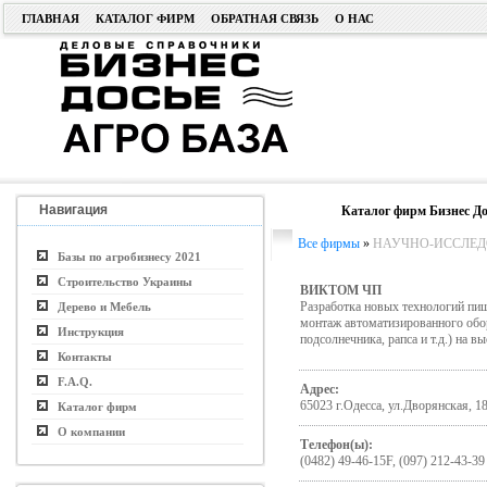
ГЛАВНАЯ
КАТАЛОГ ФИРМ
ОБРАТНАЯ СВЯЗЬ
О НАС
Навигация
Каталог фирм Бизнес До
Все фирмы
»
НАУЧНО-ИССЛЕДОВ
Базы по агробизнесу 2021
Строительство Украины
ВИКТОМ ЧП
Разработка новых технологий пищ
Дерево и Мебель
монтаж автоматизированного обор
Инструкция
подсолнечника, рапса и т.д.) на в
Контакты
F.A.Q.
Адрес:
65023 г.Одесса, ул.Дворянская, 18
Каталог фирм
О компании
Телефон(ы):
(0482) 49-46-15F, (097) 212-43-39