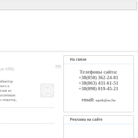
На связи
ля АПК)
Телефоны сайта:
+38(050) 362-24-81
рибьютор
+38(063) 431-61-51
ого и
+38(098) 019-45-21
елия из
различным
email:
 этикеток;
ugmk@ua.fm
Реклама на сайте