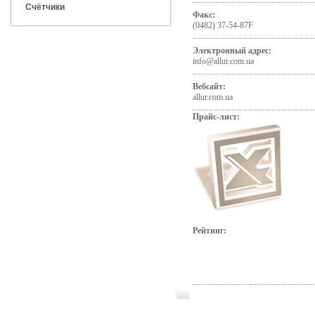
Счётчики
Факс:
(0482) 37-54-87F
Электронный адрес:
info@allur.com.ua
Вебсайт:
allur.com.ua
Прайс-лист:
Рейтинг: