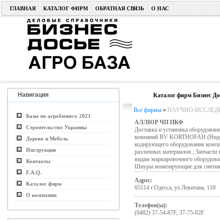
ГЛАВНАЯ
КАТАЛОГ ФИРМ
ОБРАТНАЯ СВЯЗЬ
О НАС
Навигация
Каталог фирм Бизнес До
Все фирмы
»
НАУЧНО-ИССЛЕДОВ
Базы по агробизнесу 2021
АЛЛЮР ЧП ПКФ
Строительство Украины
Доставка и установка оборудован
компаний BV KORTHOFAH (Нидер
Дерево и Мебель
кодирующего оборудования комп
Инструкция
различных материалов.; Запчасти
видам маркировочного оборудова
Контакты
Шнуры ионизирующие для снятия э
F.A.Q.
Адрес:
Каталог фирм
65114 г.Одесса, ул.Левитана, 110
О компании
Телефон(ы):
(0482) 37-54-87F, 37-75-02F