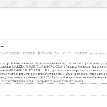
сье
АТЕЛЬСКИЕ И ПРОЕКТНЫЕ РАБОТЫ, ТЕХНОЛОГИИ, УСЛУГИ (оборудование д
ия на предприятии заказчика. Обучение обслуживающего персонала; Официальный дист
ланды), MARKEM-IMAJE (США и BOFA (США) в Украине; Реализация маркировочн
аний МАRКЕМ-IMAJE, BV KORTHOFAH для нанесения информации на упаковку и изд
 к различным видам маркировочного оборудования.; Поставка расходных материалов к 
ния; Дымоуловители компании BOFA (США); Устройства для автоматической нумерации
лектростатического заряда с поверхности упаковочных материалов