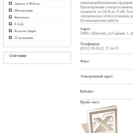
зерноперерабатывающих предприя
Дерево и Мебель
Проектирование электроустановок
Инструкция
сложности: от 220 В до 35 кВ; Тех
электрических сетей и установок д
Контакты
Пусконаладочные работы
F.A.Q.
Адрес:
Каталог фирм
54001 г.Николаев, ул.Садовая, 1, о
О компании
Телефон(ы):
(0512) 59-20-22, 37-54-15
Счётчики
Факс:
Электронный адрес:
Вебсайт:
Прайс-лист: