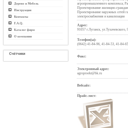
агропромышленного комплекса; Ра
Дерево и Мебель
Проектирование жилищно-гражданс
Инструкция
Проектирование наружных сетей г
электроснабжения и канализации
Контакты
F.A.Q.
Адрес:
91057 г.Луганск, ул.Тухачевского, 
Каталог фирм
О компании
Телефон(ы):
(0642) 41-84-96, 41-84-53, 41-84-6
Счётчики
Факс:
Электронный адрес:
agroproekt@bk.ru
Вебсайт:
Прайс-лист: