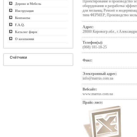
Проектирование и производство з
Дерево и Мебель
оборудования и разработка эффек
для мельниц; Ремонт и модерниза
Инструкция
типа ФЕРМЕР; Производство мель
Контакты
F.A.Q.
Адрес:
28000 Кировогр.обл., г.Александри
Каталог фирм
О компании
Телефон(ы):
(068) 181-18-25
Счётчики
Факс:
Электронный адрес:
info@marrus.com.ua
Вебсайт:
www.marrus.com.ua
Прайс-лист: