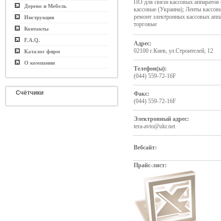
ПО для связи кассовых аппаратов
Дерево и Мебель
кассовые (Украина); Ленты кассов
ремонт электронных кассовых апп
Инструкция
торговые
Контакты
F.A.Q.
Адрес:
02100 г.Киев, ул.Строителей, 12
Каталог фирм
О компании
Телефон(ы):
(044) 559-72-16F
Счётчики
Факс:
(044) 559-72-16F
Электронный адрес:
tera-avto@ukr.net
Вебсайт:
Прайс-лист: