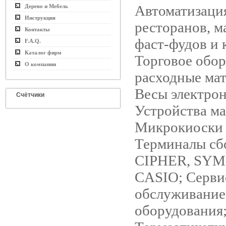
Автоматизаци
Дерево и Мебель
Инструкция
ресторанов, м
Контакты
фаст-фудов и 
F.A.Q.
Каталог фирм
Торговое обор
О компании
расходные ма
Весы электро
Счётчики
Устройства м
Микрокиоски
Терминалы сб
CIPHER, SYM
CASIO; Серви
обслуживание
оборудования