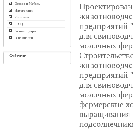
Проектирован
Дерево и Мебель
Инструкция
животноводче
Контакты
предприятий 
F.A.Q.
Каталог фирм
для свиноводч
О компании
молочных фер
Строительств
Счётчики
животноводче
предприятий 
для свиноводч
молочных фе
фермерские хо
выращивания 
подсолнечника