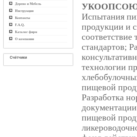
УКООПСОЮ
Дерево и Мебель
Инструкция
Испытания п
Контакты
продукции и с
F.A.Q.
Каталог фирм
соответствие 
О компании
стандартов; Р
консультатив
Счётчики
технологии п
хлебобулочных
пищевой прод
Разработка н
документации
пищевой прод
ликероводочн