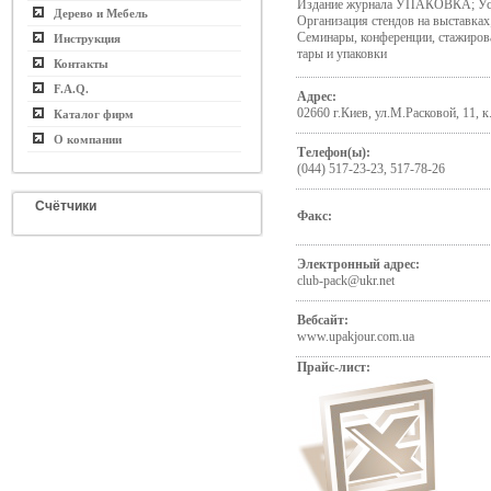
Издание журнала УПАКОВКА; Усл
Дерево и Мебель
Организация стендов на выставках
Семинары, конференции, стажирова
Инструкция
тары и упаковки
Контакты
F.A.Q.
Адрес:
02660 г.Киев, ул.М.Расковой, 11, к
Каталог фирм
О компании
Телефон(ы):
(044) 517-23-23, 517-78-26
Счётчики
Факс:
Электронный адрес:
club-pack@ukr.net
Вебсайт:
www.upakjour.com.ua
Прайс-лист: