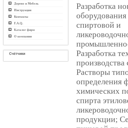
Разработка но
Дерево и Мебель
Инструкция
оборудования
Контакты
спиртовой и
F.A.Q.
Каталог фирм
ликероводочн
О компании
промышленно
Разработка те
Счётчики
производства 
Растворы тип
определения 
химических п
спирта этилов
ликероводочн
продукции; С