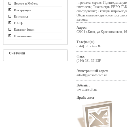
- продажа, сервис; Принтеры штри
Дерево и Мебель
пистолеты; Таксометры ЕВРО ТАК
Инструкция
оборудование; Сканеры штрих-кода
Обслуживание сервисное торговог
Контакты
валюты
F.A.Q.
Адрес:
Каталог фирм
02094 г.Киев, ул.Красноткацкая, 1
О компании
Телефон(ы):
(044) 531-37-23F
Счётчики
Факс:
(044) 531-37-23F
Электронный адрес:
artsoft@artsoft.com.ua
Вебсайт:
www.artsoft.ua
Прайс-лист: