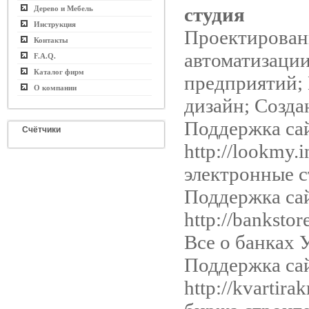
студия
Дерево и Мебель
Инструкция
Проектирован
Контакты
автоматизаци
F.A.Q.
Каталог фирм
предприятий;
О компании
дизайн; Созда
Поддержка са
Счётчики
http://lookmy.
электронные 
Поддержка са
http://bankstor
Все о банках 
Поддержка са
http://kvartirak