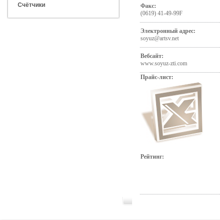
Счётчики
Факс:
(0619) 41-49-99F
Электронный адрес:
soyuz@artsv.net
Вебсайт:
www.soyuz-zti.com
Прайс-лист:
Рейтинг: