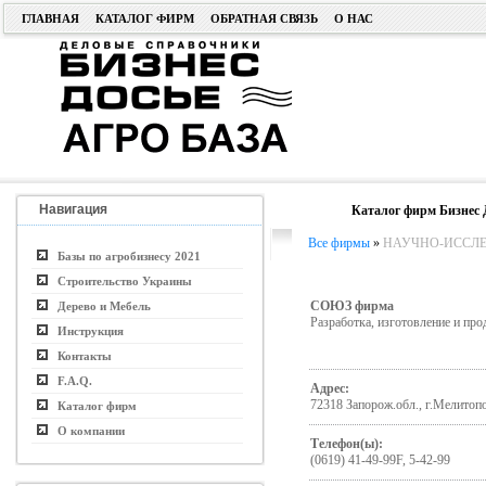
ГЛАВНАЯ
КАТАЛОГ ФИРМ
ОБРАТНАЯ СВЯЗЬ
О НАС
Навигация
Каталог фирм Бизнес 
Все фирмы
»
НАУЧНО-ИССЛЕД
Базы по агробизнесу 2021
Строительство Украины
СОЮЗ фирма
Дерево и Мебель
Разработка, изготовление и про
Инструкция
Контакты
F.A.Q.
Адрес:
72318 Запорож.обл., г.Мелитопо
Каталог фирм
О компании
Телефон(ы):
(0619) 41-49-99F, 5-42-99