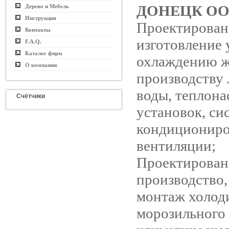
ДОНЕЦК О
Дерево и Мебель
Инструкция
Проектирован
Контакты
изготовление 
F.A.Q.
Каталог фирм
охлаждению ж
О компании
производству
воды, теплон
Счётчики
установок, си
кондициониро
вентиляции;
Проектирован
производство,
монтаж холод
морозильного