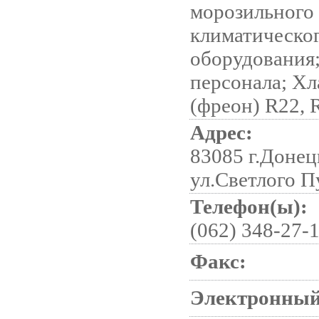
морозильного
климатическо
оборудования
персонала; Хл
(фреон) R22, 
Адрес:
83085 г.Донец
ул.Светлого П
Телефон(ы):
(062) 348-27-1
Факс:
Электронный