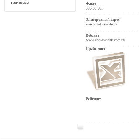
Счётчики
Факс:
386-33-05F
Электронный адрес:
standart@csms.dn.ua
Вебсайт:
www.don-standart.com.ua
Прайс-лист:
Рейтинг: