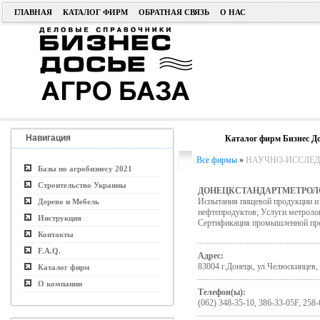
ГЛАВНАЯ
КАТАЛОГ ФИРМ
ОБРАТНАЯ СВЯЗЬ
О НАС
Навигация
Каталог фирм Бизнес До
Все фирмы
»
НАУЧНО-ИССЛЕДО
Базы по агробизнесу 2021
Строительство Украины
ДОНЕЦКСТАНДАРТМЕТРОЛ
Испытания пищевой продукции и 
Дерево и Мебель
нефтепродуктов; Услуги метроло
Инструкция
Сертификация промышленной пр
Контакты
F.A.Q.
Адрес:
83004 г.Донецк, ул.Челюскинцев,
Каталог фирм
О компании
Телефон(ы):
(062) 348-35-10, 386-33-05F, 258-