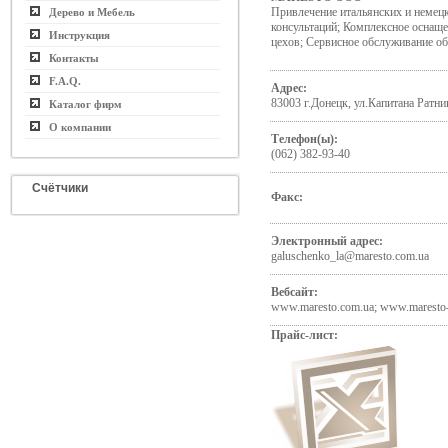
Привлечение итальянских и немец
Дерево и Мебель
консультаций; Комплексное оснаще
Инструкция
цехов; Сервисное обслуживание о
Контакты
F.A.Q.
Адрес:
83003 г.Донецк, ул.Капитана Ратни
Каталог фирм
О компании
Телефон(ы):
(062) 382-93-40
Счётчики
Факс:
Электронный адрес:
galuschenko_la@maresto.com.ua
Вебсайт:
www.maresto.com.ua; www.maresto-
Прайс-лист: